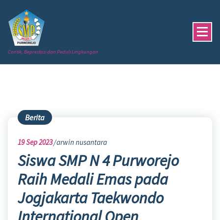
Skip
to
content
Cantik, Beprestasi dan Peduli Lingkungan
Berita
19
Sep 2023
arwin nusantara
Siswa SMP N 4 Purworejo
Raih Medali Emas pada
Jogjakarta Taekwondo
International Open