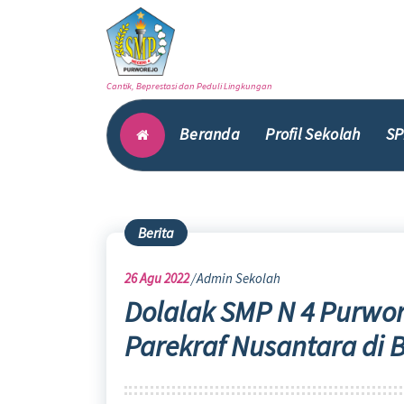
Skip
to
content
Cantik, Beprestasi dan Peduli Lingkungan
Beranda
Profil Sekolah
SP
Berita
26
Agu 2022
Admin Sekolah
Dolalak SMP N 4 Purwo
Parekraf Nusantara di 