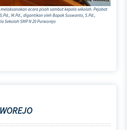
jo melaksanakan acara pisah sambut kepala sekolah. Pejabat
.Pd., M.Pd., digantikan oleh Bapak Suswanto, S.Pd.,
la Sekolah SMP N 20 Purworejo
URWOREJO