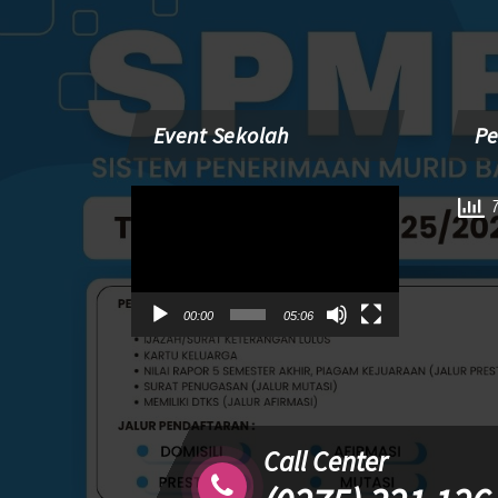
Event Sekolah
P
Pemutar
7
Video
00:00
05:06
Call Center