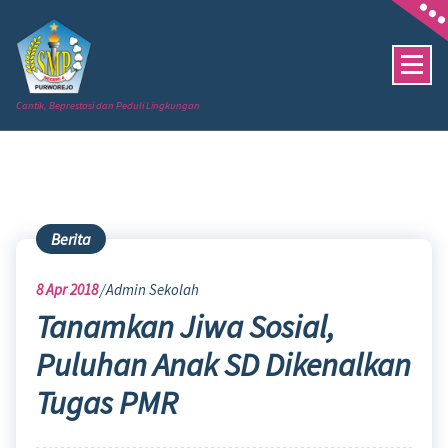
Skip
to
content
Cantik, Beprestasi dan Peduli Lingkungan
Berita
8
Apr 2018
Admin Sekolah
Tanamkan Jiwa Sosial,
Puluhan Anak SD Dikenalkan
Tugas PMR