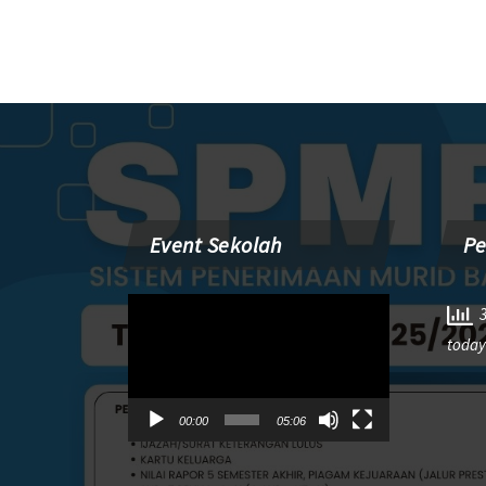
Event Sekolah
P
Pemutar
3
Video
today
00:00
05:06