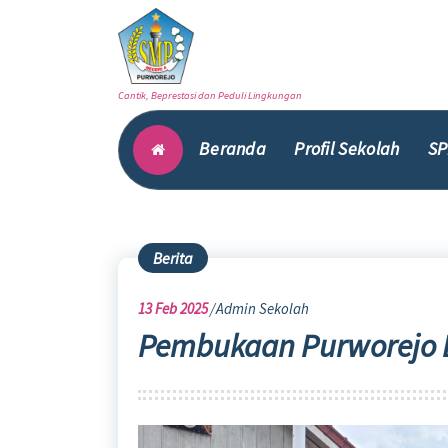
Skip
to
content
Cantik, Beprestasi dan Peduli Lingkungan
Beranda
Profil Sekolah
SP
Berita
13
Feb 2025
Admin Sekolah
Pembukaan Purworejo 