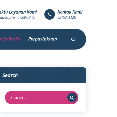
ktu Layanan Kami
Kontak Kami
in-Sabtu : 07.00-13.00
0275321126
rsip Berita
Perpustakaan
Search
Search
for: