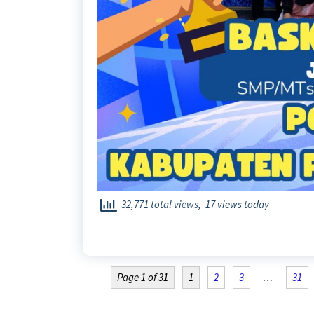
32,771 total views, 17 views today
Page 1 of 31
1
2
3
…
31