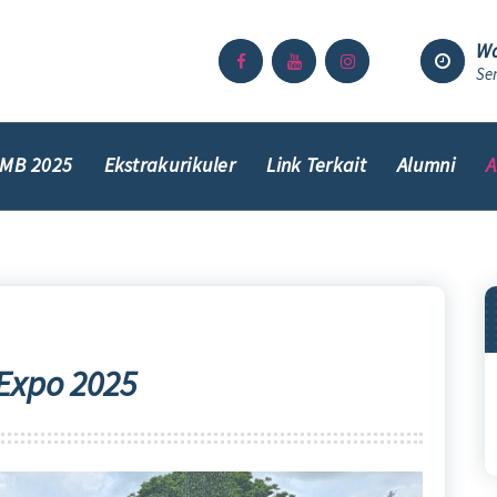
Wa
Sen
MB 2025
Ekstrakurikuler
Link Terkait
Alumni
A
Expo 2025