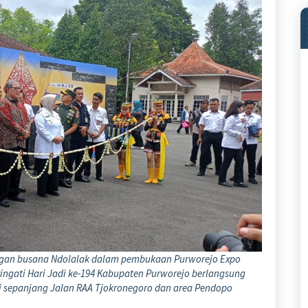
engan busana Ndolalak dalam pembukaan Purworejo Expo
ngati Hari Jadi ke-194 Kabupaten Purworejo berlangsung
di sepanjang Jalan RAA Tjokronegoro dan area Pendopo