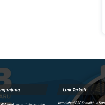
engunjung
Link Terkait
Kemdikbud BSE Kemdikbud Dap
,692 total views, 1 views today