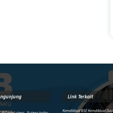
engunjung
Link Terkait
Kemdikbud BSE Kemdikbud Dap
,357 total views, 9 views today