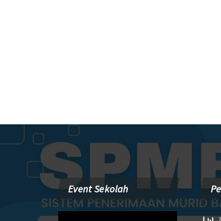
Event Sekolah
P
Pemutar
7