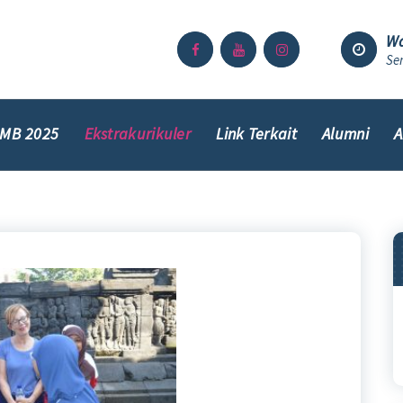
Wa
Sen
MB 2025
Ekstrakurikuler
Link Terkait
Alumni
A