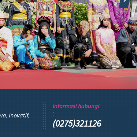
Informasi hubungi
:
, inovatif,
(0275)321126