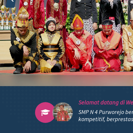
Selamat datang di We
SMP N 4 Purworejo be
kompetitif, berpresta