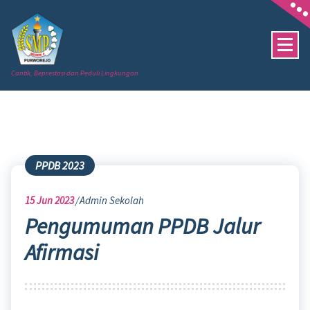
Skip
to
content
Cantik, Beprestasi dan Peduli Lingkungan
PPDB 2023
15
Jun 2023
Admin Sekolah
Pengumuman PPDB Jalur
Afirmasi