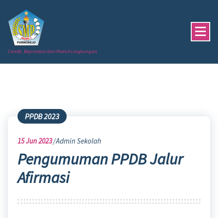
Skip
to
content
Cantik, Beprestasi dan Peduli Lingkungan
PPDB 2023
15
Jun 2023
Admin Sekolah
Pengumuman PPDB Jalur
Afirmasi