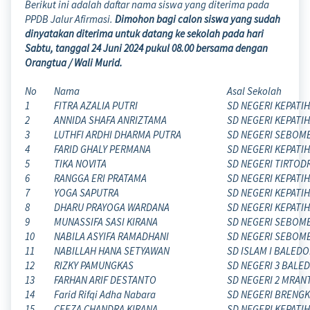
Berikut ini adalah daftar nama siswa yang diterima pada
PPDB Jalur Afirmasi.
Dimohon bagi calon siswa yang sudah
dinyatakan diterima untuk datang ke sekolah pada hari
Sabtu, tanggal 24 Juni 2024 pukul 08.00 bersama dengan
Orangtua / Wali Murid.
No
Nama
Asal Sekolah
1
FITRA AZALIA PUTRI
SD NEGERI KEPATI
2
ANNIDA SHAFA ANRIZTAMA
SD NEGERI KEPATI
3
LUTHFI ARDHI DHARMA PUTRA
SD NEGERI SEBOM
4
FARID GHALY PERMANA
SD NEGERI KEPATI
5
TIKA NOVITA
SD NEGERI TIRTOD
6
RANGGA ERI PRATAMA
SD NEGERI KEPATI
7
YOGA SAPUTRA
SD NEGERI KEPATI
8
DHARU PRAYOGA WARDANA
SD NEGERI KEPATI
9
MUNASSIFA SASI KIRANA
SD NEGERI SEBOM
10
NABILA ASYIFA RAMADHANI
SD NEGERI SEBOM
11
NABILLAH HANA SETYAWAN
SD ISLAM I BALED
12
RIZKY PAMUNGKAS
SD NEGERI 3 BALE
13
FARHAN ARIF DESTANTO
SD NEGERI 2 MRANT
14
Farid Rifqi Adha Nabara
SD NEGERI BRENG
15
CEEZA CHANDRA KIRANA
SD NEGERI KEPATI