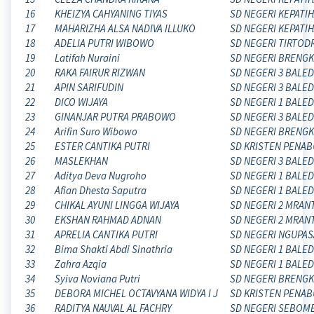
16
KHEIZYA CAHYANING TIYAS
SD NEGERI KEPATI
17
MAHARIZHA ALSA NADIVA ILLUKO
SD NEGERI KEPATI
18
ADELIA PUTRI WIBOWO
SD NEGERI TIRTOD
19
Latifah Nuraini
SD NEGERI BRENG
20
RAKA FAIRUR RIZWAN
SD NEGERI 3 BALE
21
APIN SARIFUDIN
SD NEGERI 3 BALE
22
DICO WIJAYA
SD NEGERI 1 BALE
23
GINANJAR PUTRA PRABOWO
SD NEGERI 3 BALE
24
Arifin Suro Wibowo
SD NEGERI BRENG
25
ESTER CANTIKA PUTRI
SD KRISTEN PENA
26
MASLEKHAN
SD NEGERI 3 BALE
27
Aditya Deva Nugroho
SD NEGERI 1 BALE
28
Afian Dhesta Saputra
SD NEGERI 1 BALE
29
CHIKAL AYUNI LINGGA WIJAYA
SD NEGERI 2 MRANT
30
EKSHAN RAHMAD ADNAN
SD NEGERI 2 MRANT
31
APRELIA CANTIKA PUTRI
SD NEGERI NGUPA
32
Bima Shakti Abdi Sinathria
SD NEGERI 1 BALE
33
Zahra Azqia
SD NEGERI 1 BALE
34
Syiva Noviana Putri
SD NEGERI BRENG
35
DEBORA MICHEL OCTAVYANA WIDYA I J
SD KRISTEN PENA
36
RADITYA NAUVAL AL FACHRY
SD NEGERI SEBOM