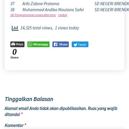
37
Arfa Zidane Pratama
SD NEGERI BRENG
38
Muhammad Andika Maulana Safei
SD NEGERI BRENG
SK Pengumuman siswa diterima
Unduh
14,325 total views, 1 views today
Print
Whatsapp
Tweet
Share
0
Shares
Tinggalkan Balasan
Alamat email Anda tidak akan dipublikasikan.
Ruas yang wajib
ditandai
*
Komentar
*