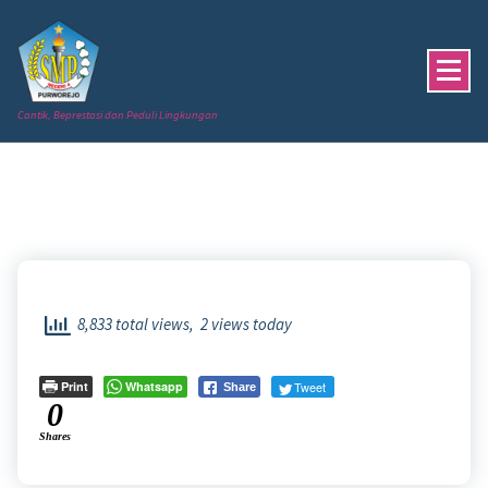
Skip
to
content
Cantik, Beprestasi dan Peduli Lingkungan
8,833 total views, 2 views today
Print
Whatsapp
Tweet
Share
0
Shares