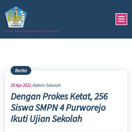
Skip
to
content
Cantik, Beprestasi dan Peduli Lingkungan
Berita
19
Apr 2021
Admin Sekolah
Dengan Prokes Ketat, 256
Siswa SMPN 4 Purworejo
Ikuti Ujian Sekolah