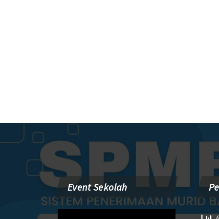
Event Sekolah
P
Pemutar
6