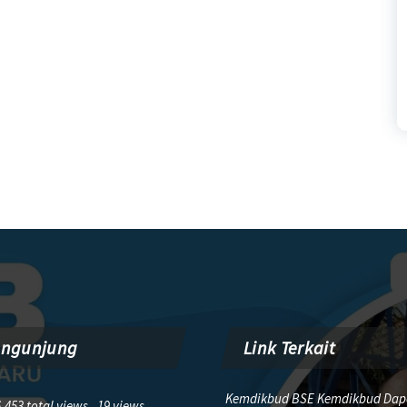
engunjung
Link Terkait
Kemdikbud BSE Kemdikbud Dap
,453 total views, 19 views