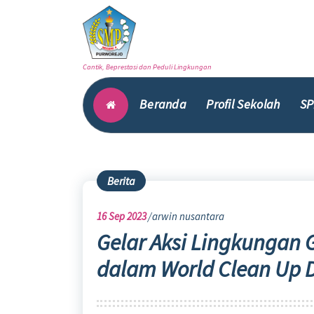
Skip
to
content
Cantik, Beprestasi dan Peduli Lingkungan
Beranda
Profil Sekolah
SP
Berita
16
Sep 2023
arwin nusantara
Gelar Aksi Lingkungan
dalam World Clean Up 