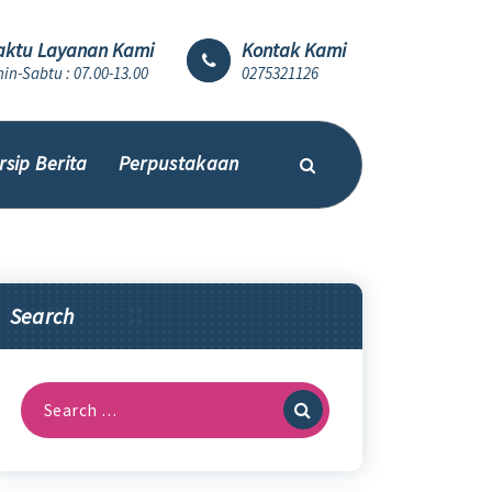
ktu Layanan Kami
Kontak Kami
in-Sabtu : 07.00-13.00
0275321126
rsip Berita
Perpustakaan
Search
Search
for: