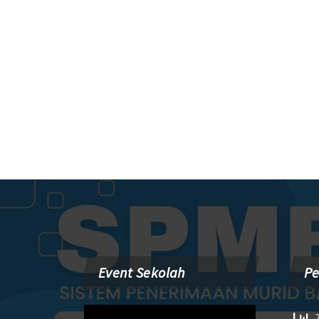
Event Sekolah
P
Pemutar
2