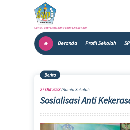
Skip
to
content
Cantik, Beprestasi dan Peduli Lingkungan
Beranda
Profil Sekolah
SP
Berita
27
Okt 2023
Admin Sekolah
Sosialisasi Anti Kekeras