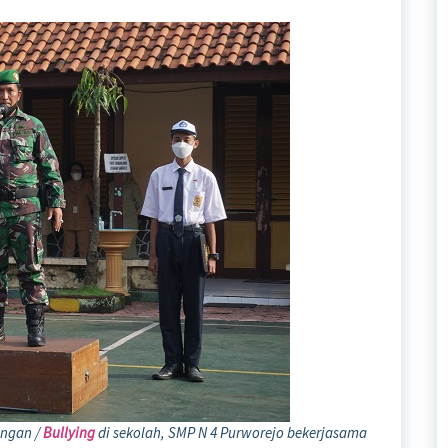
ungan /
Bullying
di sekolah, SMP N 4 Purworejo bekerjasama