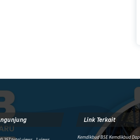
engunjung
Link Terkait
Kemdikbud BSE Kemdikbud Dap
0,257 total views, 1 views