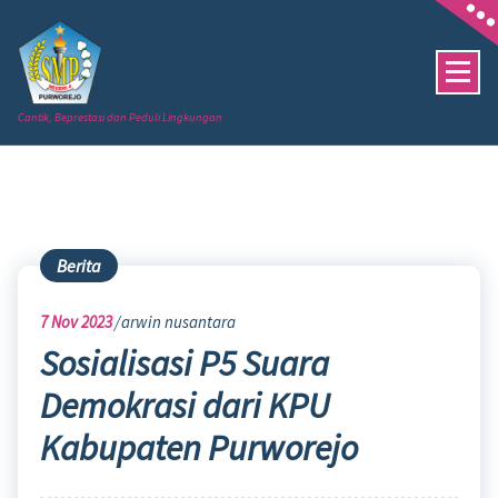
Skip
to
content
Cantik, Beprestasi dan Peduli Lingkungan
Berita
7
Nov 2023
arwin nusantara
Sosialisasi P5 Suara
Demokrasi dari KPU
Kabupaten Purworejo