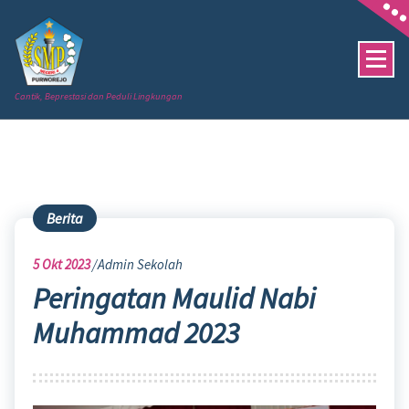
Skip
to
content
Cantik, Beprestasi dan Peduli Lingkungan
Berita
5
Okt 2023
Admin Sekolah
Peringatan Maulid Nabi
Muhammad 2023