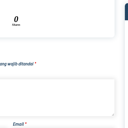
0
Shares
ang wajib ditandai
*
Email
*