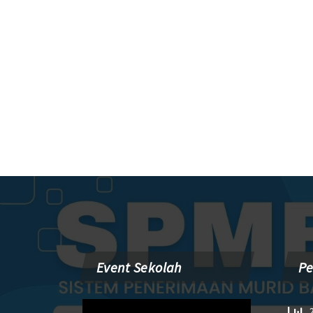
Event Sekolah
P
Pemutar
2