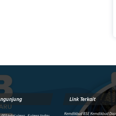
engunjung
Link Terkait
Kemdikbud BSE Kemdikbud Dap
,003 total views, 6 views today