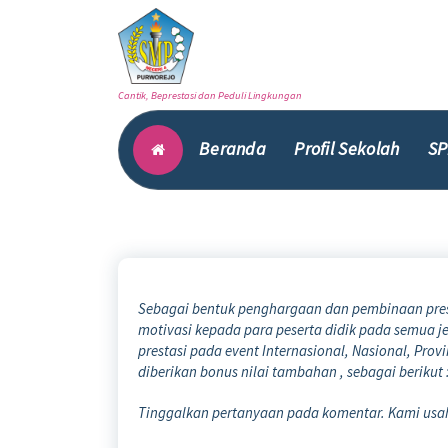
Skip
to
content
Cantik, Beprestasi dan Peduli Lingkungan
Beranda
Profil Sekolah
SP
Sebagai bentuk penghargaan dan pembinaan prest
motivasi kepada para peserta didik pada semua je
prestasi pada event Internasional, Nasional, Pr
diberikan bonus nilai tambahan , sebagai berikut 
Tinggalkan pertanyaan pada komentar. Kami us