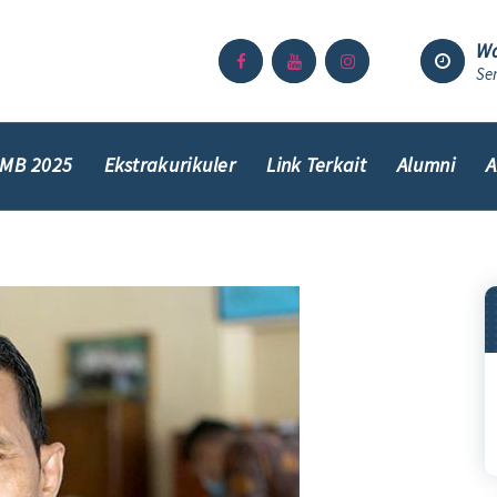
Wa
Sen
MB 2025
Ekstrakurikuler
Link Terkait
Alumni
A