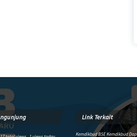
engunjung
Link Terkait
Kemdikbud BSE Kemdikbud Dap
17 total views, 1 views today