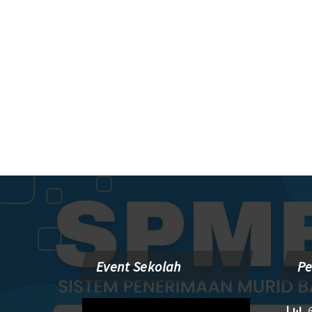
Event Sekolah
P
Pemutar
6