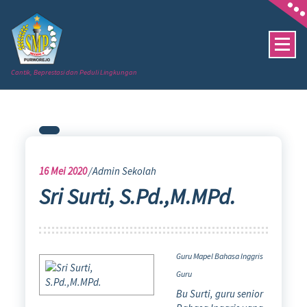
Skip
to
content
Cantik, Beprestasi dan Peduli Lingkungan
16
Mei 2020
Admin Sekolah
Sri Surti, S.Pd.,M.MPd.
Guru Mapel Bahasa Inggris
Guru
Bu Surti, guru senior