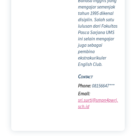
Bahasa Inggris yang
mengajar semenjak
tahun 1995 dikenal
disiplin. Salah satu
lulusan dari Fakultas
Pasca Sarjana UMS
ini selain mengajar
juga sebagai
pembina
ekstrakurikuler
English Club.
Contact
Phone:
08156647***
Email:
sri.surti@smpn4pwrj.
sch.id