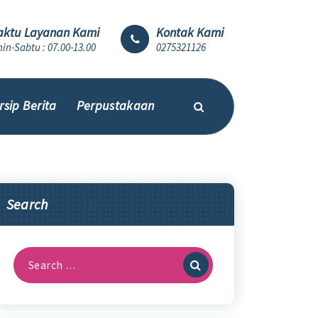
ktu Layanan Kami
Kontak Kami
in-Sabtu : 07.00-13.00
0275321126
rsip Berita
Perpustakaan
Search
Search
for: