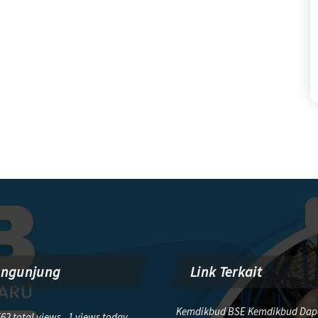
engunjung
Link Terkait
Kemdikbud BSE Kemdikbud Dap
62 total views, 1 views today