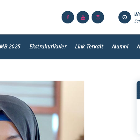
Wa
Sen
MB 2025
Ekstrakurikuler
Link Terkait
Alumni
A