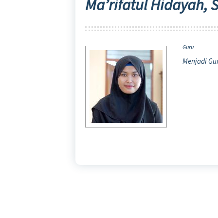
Ma’rifatul Hidayah, S
Guru
Menjadi Gur