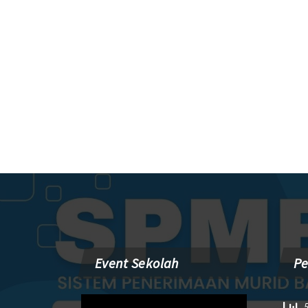
Event Sekolah
P
Pemutar
5