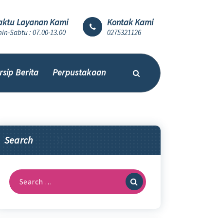
ktu Layanan Kami
Kontak Kami
in-Sabtu : 07.00-13.00
0275321126
rsip Berita
Perpustakaan
Search
Search
for: