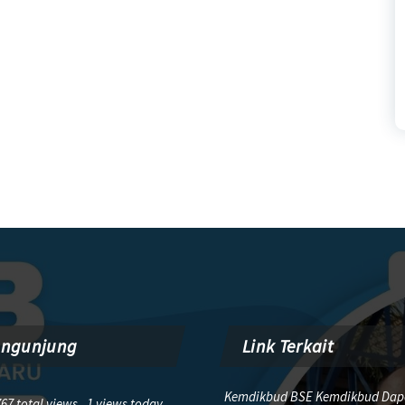
engunjung
Link Terkait
Kemdikbud BSE Kemdikbud Dap
67 total views, 1 views today