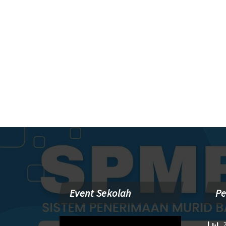
Event Sekolah
P
Pemutar
7