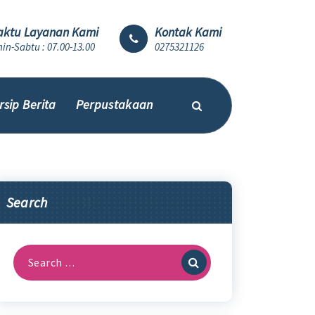
ktu Layanan Kami
Kontak Kami
in-Sabtu : 07.00-13.00
0275321126
rsip Berita
Perpustakaan
Search
Search
for: