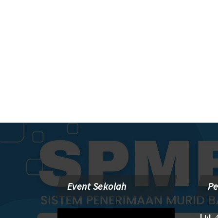
Event Sekolah
P
Pemutar
4