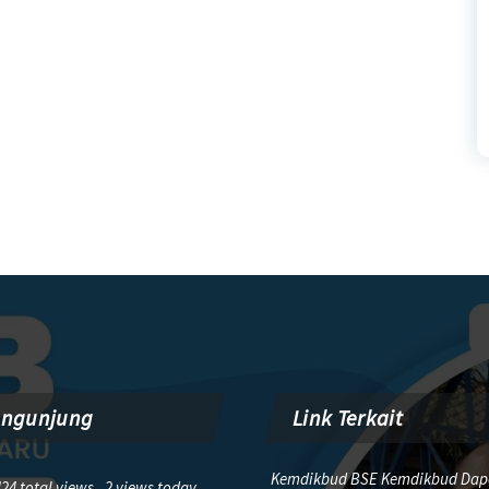
engunjung
Link Terkait
Kemdikbud BSE Kemdikbud Dap
24 total views, 2 views today