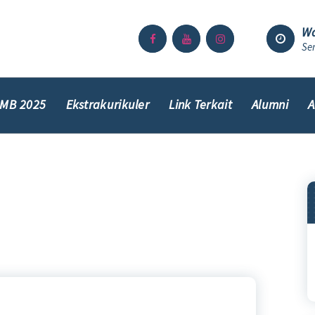
Wa
Sen
MB 2025
Ekstrakurikuler
Link Terkait
Alumni
A