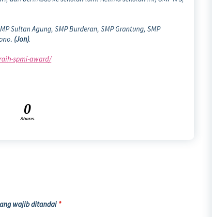
, SMP Sultan Agung, SMP Burderan, SMP Grantung, SMP
tono.
(Jon)
.
raih-spmi-award/
0
Shares
ang wajib ditandai
*