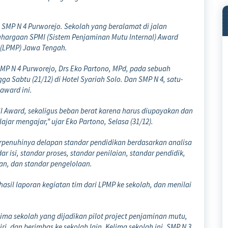
MP N 4 Purworejo. Sekolah yang beralamat di jalan
nghargaan SPMI (Sistem Penjaminan Mutu Internal) Award
 (LPMP) Jawa Tengah.
SMP N 4 Purworejo, Drs Eko Partono, MPd, pada sebuah
ga Sabtu (21/12) di Hotel Syariah Solo. Dan SMP N 4, satu-
award ini.
 Award, sekaligus beban berat karena harus diupayakan dan
ar mengajar,” ujar Eko Partono, Selasa (31/12).
terpenuhinya delapan standar pendidikan berdasarkan analisa
r isi, standar proses, standar penilaian, standar pendidik,
an, dan standar pengelolaan.
asil laporan kegiatan tim dari LPMP ke sekolah, dan menilai
lima sekolah yang dijadikan pilot project penjaminan mutu,
i, dan berimbas ke sekolah lain. Kelima sekolah ini, SMP N 3,