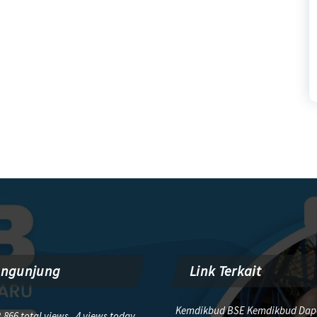
engunjung
Link Terkait
Kemdikbud BSE Kemdikbud Dap
,866 total views, 4 views today