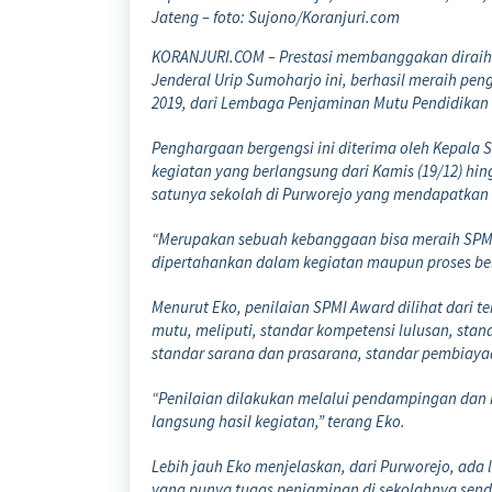
Jateng – foto: Sujono/Koranjuri.com
KORANJURI.COM – Prestasi membanggakan diraih S
Jenderal Urip Sumoharjo ini, berhasil meraih pe
2019, dari Lembaga Penjaminan Mutu Pendidikan
Penghargaan bergengsi ini diterima oleh Kepala 
kegiatan yang berlangsung dari Kamis (19/12) hing
satunya sekolah di Purworejo yang mendapatkan 
“Merupakan sebuah kebanggaan bisa meraih SPMI
dipertahankan dalam kegiatan maupun proses belaj
Menurut Eko, penilaian SPMI Award dilihat dari 
mutu, meliputi, standar kompetensi lulusan, standa
standar sarana dan prasarana, standar pembiaya
“Penilaian dilakukan melalui pendampingan dan h
langsung hasil kegiatan,” terang Eko.
Lebih jauh Eko menjelaskan, dari Purworejo, ada 
yang punya tugas penjaminan di sekolahnya sendir