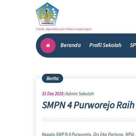
Skip
to
content
Cantik, Beprestasi dan Peduli Lingkungan
Beranda
Profil Sekolah
SP
Berita
31
Des 2019
Admin Sekolah
SMPN 4 Purworejo Raih
Kepala SMP N 4 Purworejo, Drs Eko Partono, MPd