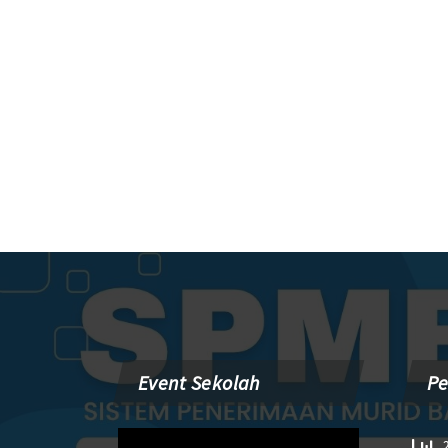
Event Sekolah
P
Pemutar
2