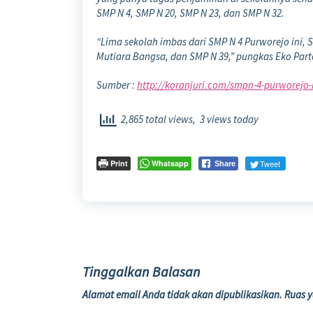
SMP N 4, SMP N 20, SMP N 23, dan SMP N 32.
“Lima sekolah imbas dari SMP N 4 Purworejo ini
Mutiara Bangsa, dan SMP N 39,” pungkas Eko Par
Sumber :
http://koranjuri.com/smpn-4-purworejo-
2,865 total views, 3 views today
Print
Whatsapp
Tweet
Share
Tinggalkan Balasan
Alamat email Anda tidak akan dipublikasikan.
Ruas y