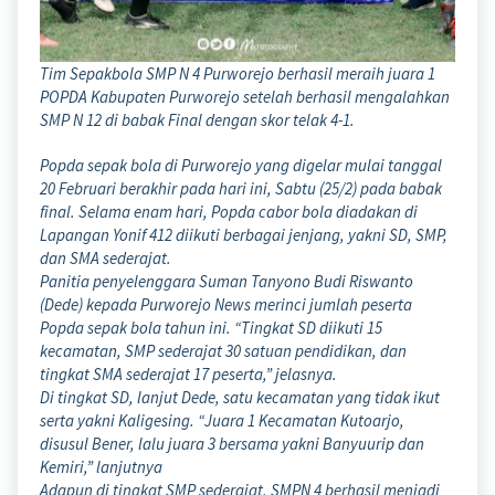
Tim Sepakbola SMP N 4 Purworejo berhasil meraih juara 1
POPDA Kabupaten Purworejo setelah berhasil mengalahkan
SMP N 12 di babak Final dengan skor telak 4-1.
Popda sepak bola di Purworejo yang digelar mulai tanggal
20 Februari berakhir pada hari ini, Sabtu (25/2) pada babak
final. Selama enam hari, Popda cabor bola diadakan di
Lapangan Yonif 412 diikuti berbagai jenjang, yakni SD, SMP,
dan SMA sederajat.
Panitia penyelenggara Suman Tanyono Budi Riswanto
(Dede) kepada Purworejo News merinci jumlah peserta
Popda sepak bola tahun ini. “Tingkat SD diikuti 15
kecamatan, SMP sederajat 30 satuan pendidikan, dan
tingkat SMA sederajat 17 peserta,” jelasnya.
Di tingkat SD, lanjut Dede, satu kecamatan yang tidak ikut
serta yakni Kaligesing. “Juara 1 Kecamatan Kutoarjo,
disusul Bener, lalu juara 3 bersama yakni Banyuurip dan
Kemiri,” lanjutnya
Adapun di tingkat SMP sederajat, SMPN 4 berhasil menjadi