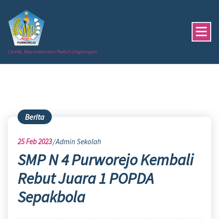
Skip
to
content
Cantik, Beprestasi dan Peduli Lingkungan
Berita
25
Feb 2023
Admin Sekolah
SMP N 4 Purworejo Kembali
Rebut Juara 1 POPDA
Sepakbola