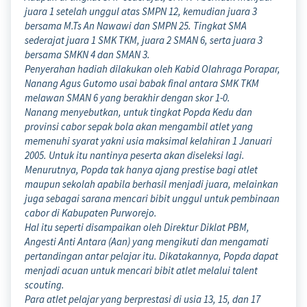
juara 1 setelah unggul atas SMPN 12, kemudian juara 3
bersama M.Ts An Nawawi dan SMPN 25. Tingkat SMA
sederajat juara 1 SMK TKM, juara 2 SMAN 6, serta juara 3
bersama SMKN 4 dan SMAN 3.
Penyerahan hadiah dilakukan oleh Kabid Olahraga Porapar,
Nanang Agus Gutomo usai babak final antara SMK TKM
melawan SMAN 6 yang berakhir dengan skor 1-0.
Nanang menyebutkan, untuk tingkat Popda Kedu dan
provinsi cabor sepak bola akan mengambil atlet yang
memenuhi syarat yakni usia maksimal kelahiran 1 Januari
2005. Untuk itu nantinya peserta akan diseleksi lagi.
Menurutnya, Popda tak hanya ajang prestise bagi atlet
maupun sekolah apabila berhasil menjadi juara, melainkan
juga sebagai sarana mencari bibit unggul untuk pembinaan
cabor di Kabupaten Purworejo.
Hal itu seperti disampaikan oleh Direktur Diklat PBM,
Angesti Anti Antara (Aan) yang mengikuti dan mengamati
pertandingan antar pelajar itu. Dikatakannya, Popda dapat
menjadi acuan untuk mencari bibit atlet melalui talent
scouting.
Para atlet pelajar yang berprestasi di usia 13, 15, dan 17