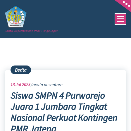
Skip
to
content
Cantik, Beprestasi dan Peduli Lingkungan
Berita
13
Jul 2023
arwin nusantara
Siswa SMPN 4 Purworejo
Juara 1 Jumbara Tingkat
Nasional Perkuat Kontingen
PMR Jateng