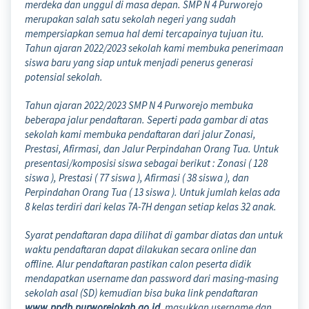
merdeka dan unggul di masa depan. SMP N 4 Purworejo
merupakan salah satu sekolah negeri yang sudah
mempersiapkan semua hal demi tercapainya tujuan itu.
Tahun ajaran 2022/2023 sekolah kami membuka penerimaan
siswa baru yang siap untuk menjadi penerus generasi
potensial sekolah.
Tahun ajaran 2022/2023 SMP N 4 Purworejo membuka
beberapa jalur pendaftaran. Seperti pada gambar di atas
sekolah kami membuka pendaftaran dari jalur Zonasi,
Prestasi, Afirmasi, dan Jalur Perpindahan Orang Tua. Untuk
presentasi/komposisi siswa sebagai berikut : Zonasi ( 128
siswa ), Prestasi ( 77 siswa ), Afirmasi ( 38 siswa ), dan
Perpindahan Orang Tua ( 13 siswa ). Untuk jumlah kelas ada
8 kelas terdiri dari kelas 7A-7H dengan setiap kelas 32 anak.
Syarat pendaftaran dapa dilihat di gambar diatas dan untuk
waktu pendaftaran dapat dilakukan secara online dan
offline. Alur pendaftaran pastikan calon peserta didik
mendapatkan username dan password dari masing-masing
sekolah asal (SD) kemudian bisa buka link pendaftaran
www.ppdb.purworejokab.go.id
, masukkan username dan