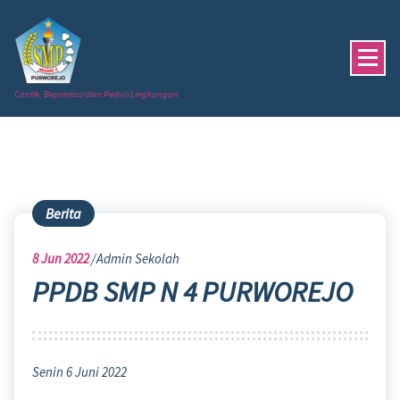
Skip
to
content
Cantik, Beprestasi dan Peduli Lingkungan
Berita
8
Jun 2022
Admin Sekolah
PPDB SMP N 4 PURWOREJO
Senin 6 Juni 2022