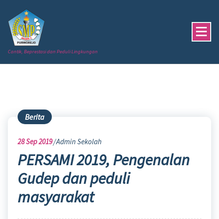
Skip
to
content
Cantik, Beprestasi dan Peduli Lingkungan
Berita
28
Sep 2019
Admin Sekolah
PERSAMI 2019, Pengenalan
Gudep dan peduli
masyarakat