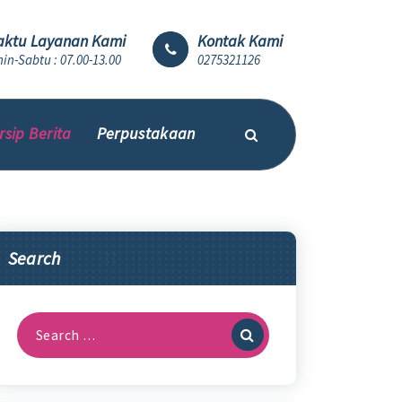
ktu Layanan Kami
Kontak Kami
in-Sabtu : 07.00-13.00
0275321126
rsip Berita
Perpustakaan
Search
Search
for: