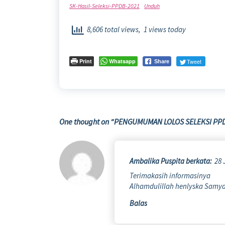
SK-Hasil-Seleksi-PPDB-2021
Unduh
8,606 total views, 1 views today
Print
Whatsapp
Tweet
Share
One thought on “
PENGUMUMAN LOLOS SELEKSI PPD
Ambalika Puspita
berkata:
28 
Terimakasih informasinya
Alhamdulillah henlyska Samya
Balas