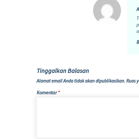
A
T
p
a
B
Tinggalkan Balasan
Alamat email Anda tidak akan dipublikasikan.
Ruas y
Komentar
*