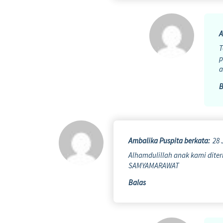
A
T
p
a
B
Ambalika Puspita
berkata:
28 
Alhamdulillah anak kami dite
SAMYAMARAWAT
Balas