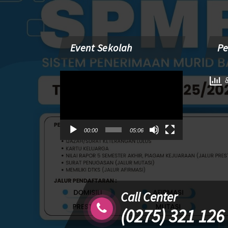
Event Sekolah
P
Pemutar
8
Video
00:00
05:06
Call Center
(0275) 321 126