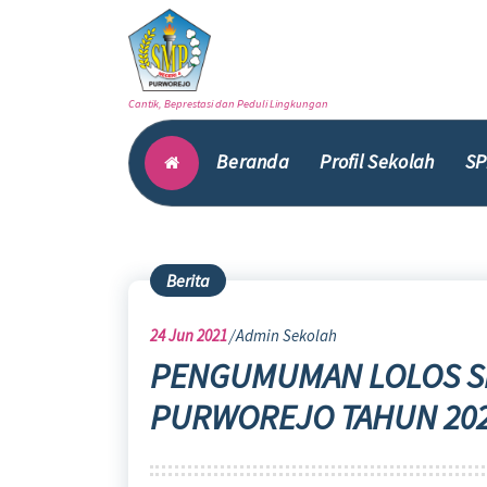
Skip
to
content
Cantik, Beprestasi dan Peduli Lingkungan
Beranda
Profil Sekolah
SP
Berita
24
Jun 2021
Admin Sekolah
PENGUMUMAN LOLOS SE
PURWOREJO TAHUN 20