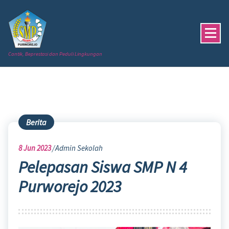
Skip
to
content
Cantik, Beprestasi dan Peduli Lingkungan
Berita
8
Jun 2023
Admin Sekolah
Pelepasan Siswa SMP N 4
Purworejo 2023