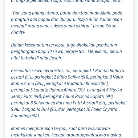
di tingkat pendidikan saja. Tapi carilah ilmu sampai mati .
“Dan yang paling utama, patuh dan taat pada Allah, pada
orangtua dan bapak dan ibu guru. Insya Allah kalian akan
menjadi orang yang sukses dunia akhirat,” pesan Ketua
Komite.
Dalam kesempatan tersebut, juga dilakukan pemberian
penghargaan bagi 10 siswa berprestasi. Mereka ini, peraih
nilai terbaik di nilai ijasah.
Kesepuluh siswa berprestasi ini, peringkat 1 Rahma Rahayu
Lestari (9H), peringkat 2 Rifda Safiya (9H), peringkat 3 Naila
Mahni Arina (9A), peringkat 4 Iradhatul Khusna (9A),
peringkat 5 Laudita Rahma Almira (9G), peringkat 6 Mayka
Jeany Putri (9H), peringkat 7 Alim Prischa Saputri (9H),
peringkat 8 Salwadhea Rachma Putri Arsriarfi (9H), peringkat
9 Nur Zanjabila Dini (9G) dan peringkat 10 Faela Chyntia
Anandhap (9A).
Momen mengharukan terjadi, saat para wisudawan
melakukan sungkem kepada orangtua/wali siswa masing-