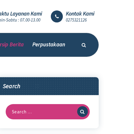
ktu Layanan Kami
Kontak Kami
in-Sabtu : 07.00-13.00
0275321126
rsip Berita
Perpustakaan
Search
Search
for: