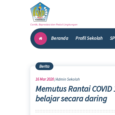
Skip
to
content
Cantik, Beprestasi dan Peduli Lingkungan
Beranda
Profil Sekolah
SP
Berita
16
Mar 2020
Admin Sekolah
Memutus Rantai COVID 1
belajar secara daring