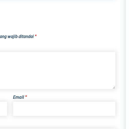
ang wajib ditandai
*
Email
*