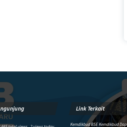
engunjung
Link Terkait
Kemdikbud BSE Kemdikbud Dap
,665 total views, 2 views today