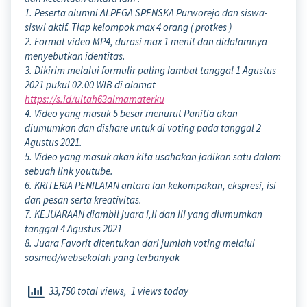
1. Peserta alumni ALPEGA SPENSKA Purworejo dan siswa-
siswi aktif. Tiap kelompok max 4 orang ( protkes )
2. Format video MP4, durasi max 1 menit dan didalamnya
menyebutkan identitas.
3. Dikirim melalui formulir paling lambat tanggal 1 Agustus
2021 pukul 02.00 WIB di alamat
https://s.id/ultah63almamaterku
4. Video yang masuk 5 besar menurut Panitia akan
diumumkan dan dishare untuk di voting pada tanggal 2
Agustus 2021.
5. Video yang masuk akan kita usahakan jadikan satu dalam
sebuah link youtube.
6. KRITERIA PENILAIAN antara lan kekompakan, ekspresi, isi
dan pesan serta kreativitas.
7. KEJUARAAN diambil juara I,II dan III yang diumumkan
tanggal 4 Agustus 2021
8. Juara Favorit ditentukan dari jumlah voting melalui
sosmed/websekolah yang terbanyak
33,750 total views, 1 views today