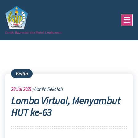
Skip
to
content
Cantik, Beprestasi dan Peduli Lingkungan
Berita
28
Jul 2021
Admin Sekolah
Lomba Virtual, Menyambut
HUT ke-63