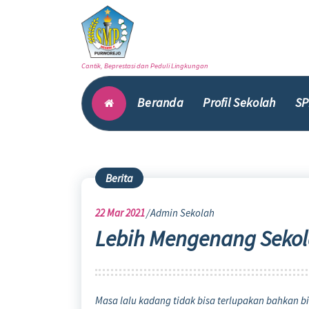
Skip
to
content
Cantik, Beprestasi dan Peduli Lingkungan
Beranda
Profil Sekolah
SP
Berita
22
Mar 2021
Admin Sekolah
Lebih Mengenang Sekola
Masa lalu kadang tidak bisa terlupakan bahkan bi