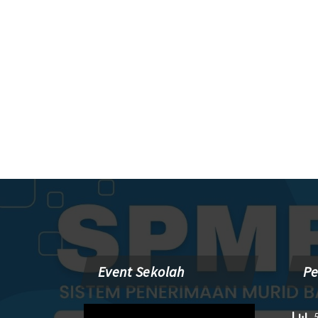
Event Sekolah
P
Pemutar
5