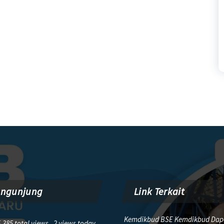
engunjung
Link Terkait
Kemdikbud BSE Kemdikbud Dap
,385 total views, 2 views today