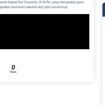
ersama bapak Dwi Suryanto, M.M.Pd. yang merupakan guru
pulkan testimoni sekolah dari para alumninya.
0
Shares