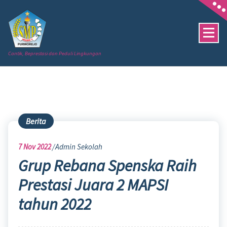
Skip
to
content
Cantik, Beprestasi dan Peduli Lingkungan
Berita
7
Nov 2022
Admin Sekolah
Grup Rebana Spenska Raih
Prestasi Juara 2 MAPSI
tahun 2022