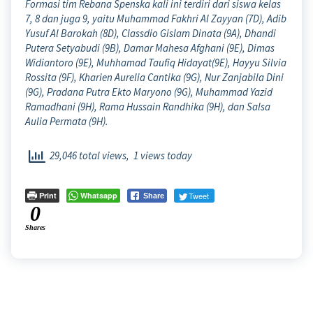
Formasi tim Rebana Spenska kali ini terdiri dari siswa kelas
7, 8 dan juga 9, yaitu Muhammad Fakhri Al Zayyan (7D), Adib
Yusuf Al Barokah (8D), Classdio Gislam Dinata (9A), Dhandi
Putera Setyabudi (9B), Damar Mahesa Afghani (9E), Dimas
Widiantoro (9E), Muhhamad Taufiq Hidayat(9E), Hayyu Silvia
Rossita (9F), Kharien Aurelia Cantika (9G), Nur Zanjabila Dini
(9G), Pradana Putra Ekto Maryono (9G), Muhammad Yazid
Ramadhani (9H), Rama Hussain Randhika (9H), dan Salsa
Aulia Permata (9H).
29,046 total views, 1 views today
Print
Whatsapp
Tweet
Share
0
Shares