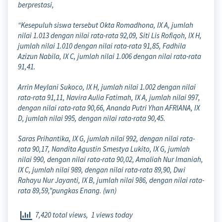
berprestasi,
“Kesepuluh siswa tersebut Okta Romadhona, IX A, jumlah
nilai 1.013 dengan nilai rata-rata 92,09, Siti Lis Rofiqoh, IX H,
jumlah nilai 1.010 dengan nilai rata-rata 91,85, Fadhila
Azizun Nabila, IX C, jumlah nilai 1.006 dengan nilai rata-rata
91,41.
Arrin Meylani Sukoco, IX H, jumlah nilai 1.002 dengan nilai
rata-rata 91,11, Navira Aulia Fatimah, IX A, jumlah nilai 997,
dengan nilai rata-rata 90,66, Ananda Putri Yhan AFRIANA, IX
D, jumlah nilai 995, dengan nilai rata-rata 90,45.
Saras Prihantika, IX G, jumlah nilai 992, dengan nilai rata-
rata 90,17, Nandita Agustin Smestya Lukito, IX G, jumlah
nilai 990, dengan nilai rata-rata 90,02, Amaliah Nur Imaniah,
IX C, jumlah nilai 989, dengan nilai rata-rata 89,90, Dwi
Rahayu Nur Jayanti, IX B, jumlah nilai 986, dengan nilai rata-
rata 89,59,”pungkas Enang. (wn)
7,420 total views, 1 views today