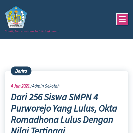
Skip
to
content
Cantik, Beprestasi dan Peduli Lingkungan
Berita
4
Jun 2021
Admin Sekolah
Dari 256 Siswa SMPN 4
Purworejo Yang Lulus, Okta
Romadhona Lulus Dengan
Nilai Tertinggi