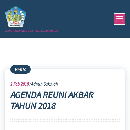
Skip
to
content
Cantik, Beprestasi dan Peduli Lingkungan
Berita
1
Feb 2018
Admin Sekolah
AGENDA REUNI AKBAR
TAHUN 2018