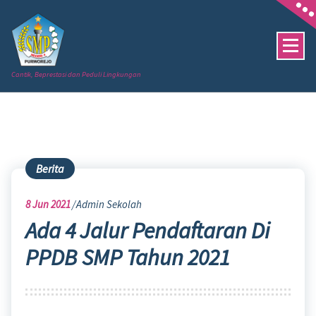
Skip
to
content
Cantik, Beprestasi dan Peduli Lingkungan
Berita
8
Jun 2021
Admin Sekolah
Ada 4 Jalur Pendaftaran Di
PPDB SMP Tahun 2021