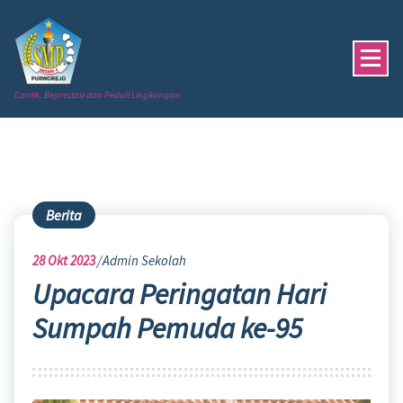
Skip
to
content
Cantik, Beprestasi dan Peduli Lingkungan
Berita
28
Okt 2023
Admin Sekolah
Upacara Peringatan Hari
Sumpah Pemuda ke-95