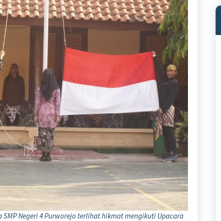
 SMP Negeri 4 Purworejo terlihat hikmat mengikuti Upacara