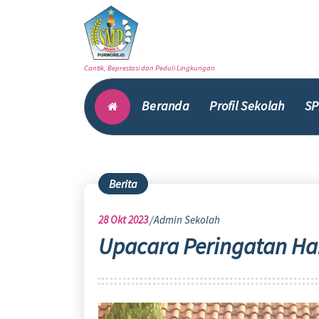
Skip
to
content
Cantik, Beprestasi dan Peduli Lingkungan
Beranda
Profil Sekolah
SP
Berita
28
Okt 2023
Admin Sekolah
Upacara Peringatan Ha