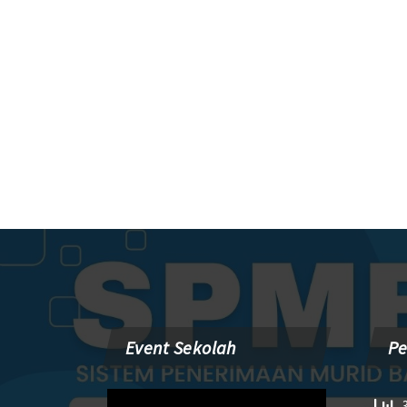
Event Sekolah
P
Pemutar
3