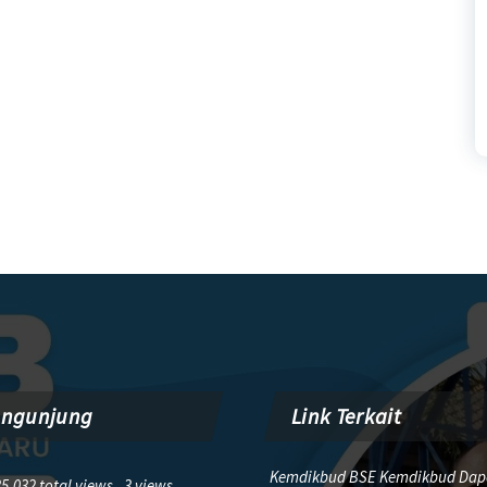
engunjung
Link Terkait
Kemdikbud BSE Kemdikbud Dap
5,032 total views, 3 views