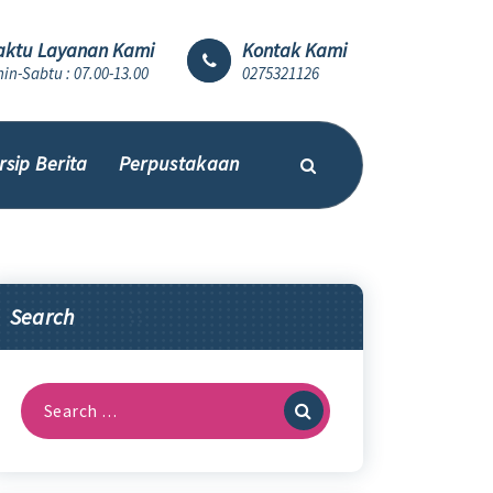
ktu Layanan Kami
Kontak Kami
in-Sabtu : 07.00-13.00
0275321126
rsip Berita
Perpustakaan
Search
Search
for: