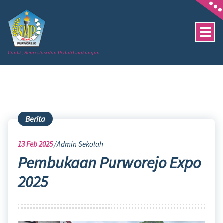
Skip
to
content
Cantik, Beprestasi dan Peduli Lingkungan
Berita
13
Feb 2025
Admin Sekolah
Pembukaan Purworejo Expo
2025