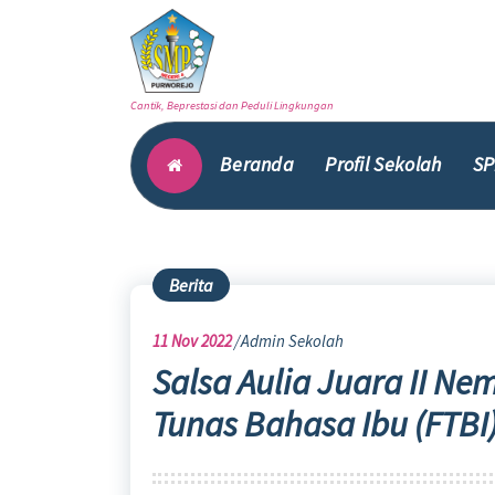
Skip
to
content
Cantik, Beprestasi dan Peduli Lingkungan
Beranda
Profil Sekolah
SP
Berita
11
Nov 2022
Admin Sekolah
Salsa Aulia Juara II Ne
Tunas Bahasa Ibu (FTBI