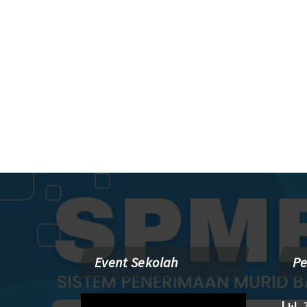
Event Sekolah
P
Pemutar
2