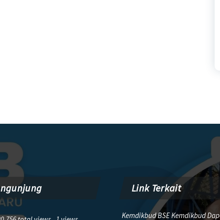
engunjung
Link Terkait
Kemdikbud BSE Kemdikbud Dap
0,756 total views, 1 views