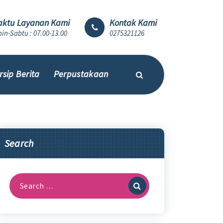
ktu Layanan Kami
Kontak Kami
in-Sabtu : 07.00-13.00
0275321126
rsip Berita
Perpustakaan
Search
Search
for: