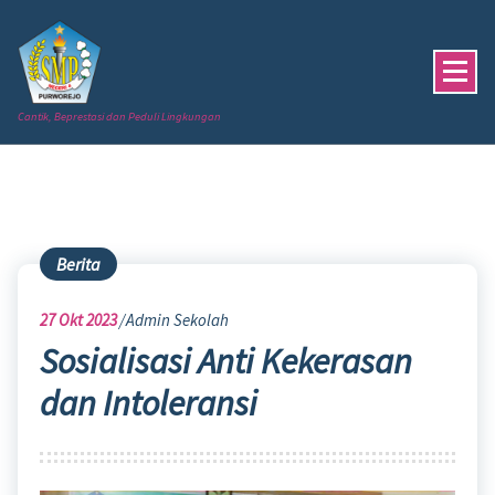
Skip
to
content
Cantik, Beprestasi dan Peduli Lingkungan
Berita
27
Okt 2023
Admin Sekolah
Sosialisasi Anti Kekerasan
dan Intoleransi