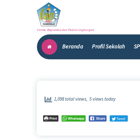
Skip
to
content
Cantik, Beprestasi dan Peduli Lingkungan
Beranda
Profil Sekolah
SP
1,098 total views, 5 views today
Print
Whatsapp
Tweet
Share