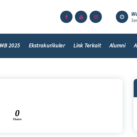
Wa
Sen
MB 2025
Ekstrakurikuler
Link Terkait
Alumni
A
0
Shares