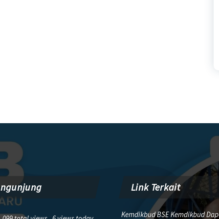
engunjung
Link Terkait
Kemdikbud BSE Kemdikbud Dap
,099 total views, 6 views today