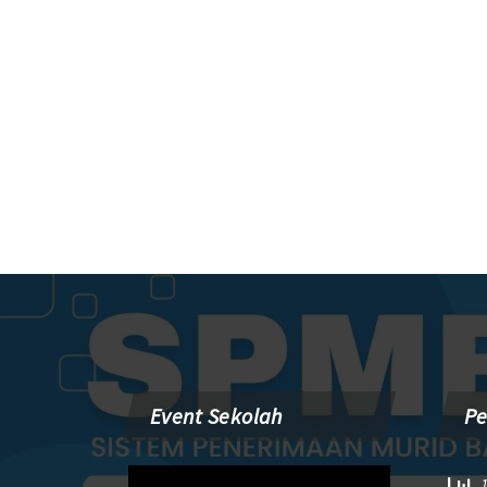
Event Sekolah
P
Pemutar
1