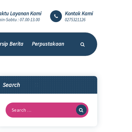
ktu Layanan Kami
Kontak Kami
in-Sabtu : 07.00-13.00
0275321126
rsip Berita
Perpustakaan
Search
Search
for: