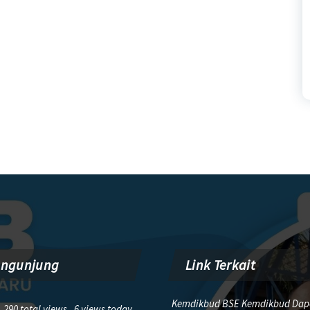
engunjung
Link Terkait
Kemdikbud BSE Kemdikbud Dap
,290 total views, 6 views today