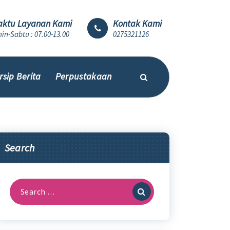
ktu Layanan Kami
Kontak Kami
in-Sabtu : 07.00-13.00
0275321126
rsip Berita
Perpustakaan
Search
Search
for: