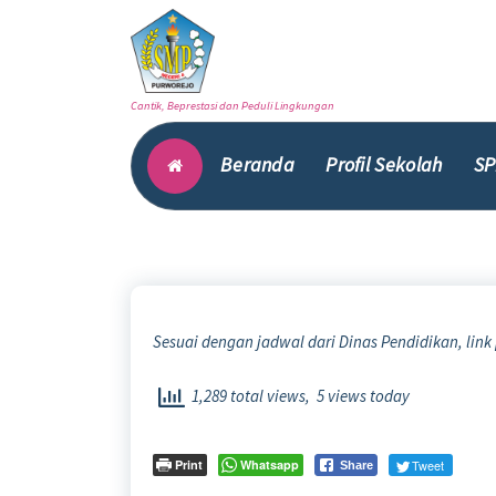
Skip
to
content
Cantik, Beprestasi dan Peduli Lingkungan
Beranda
Profil Sekolah
SP
Sesuai dengan jadwal dari Dinas Pendidikan, link
1,289 total views, 5 views today
Print
Whatsapp
Tweet
Share