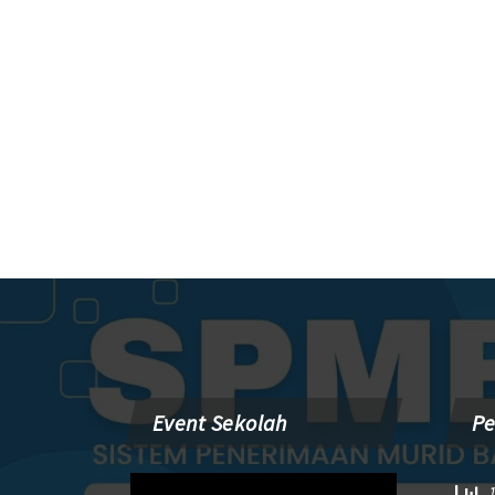
Event Sekolah
P
Pemutar
1