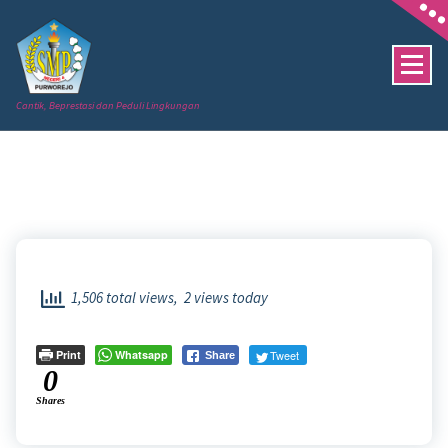
Skip
to
content
Cantik, Beprestasi dan Peduli Lingkungan
1,506 total views, 2 views today
Print
Whatsapp
Tweet
Share
0
Shares