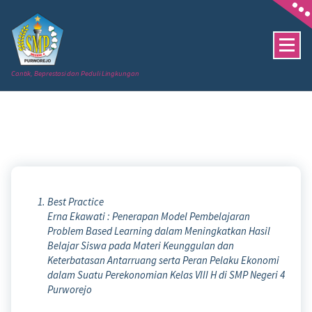
Skip
to
content
Cantik, Beprestasi dan Peduli Lingkungan
Best Practice
Erna Ekawati : Penerapan Model Pembelajaran
Problem Based Learning dalam Meningkatkan Hasil
Belajar Siswa pada Materi Keunggulan dan
Keterbatasan Antarruang serta Peran Pelaku Ekonomi
dalam Suatu Perekonomian Kelas VIII H di SMP Negeri 4
Purworejo