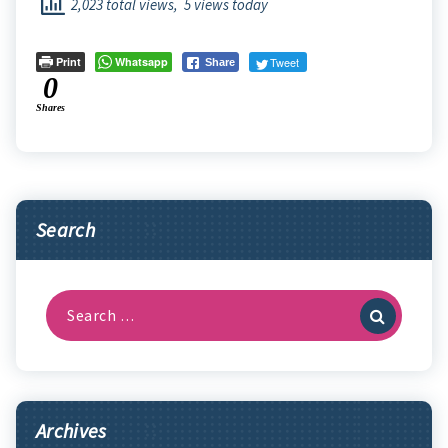
2,023 total views, 5 views today
Print
Whatsapp
Tweet
Share
0
Shares
Search
Search
for:
Archives