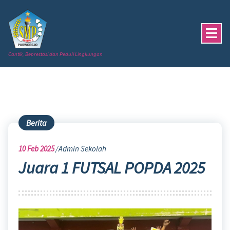
Skip
to
content
Cantik, Beprestasi dan Peduli Lingkungan
Berita
10
Feb 2025
Admin Sekolah
Juara 1 FUTSAL POPDA 2025