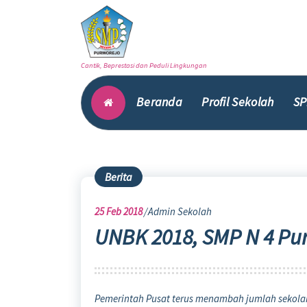
Skip
to
content
Cantik, Beprestasi dan Peduli Lingkungan
Beranda
Profil Sekolah
SP
Berita
25
Feb 2018
Admin Sekolah
UNBK 2018, SMP N 4 Pu
Pemerintah Pusat terus menambah jumlah sekola