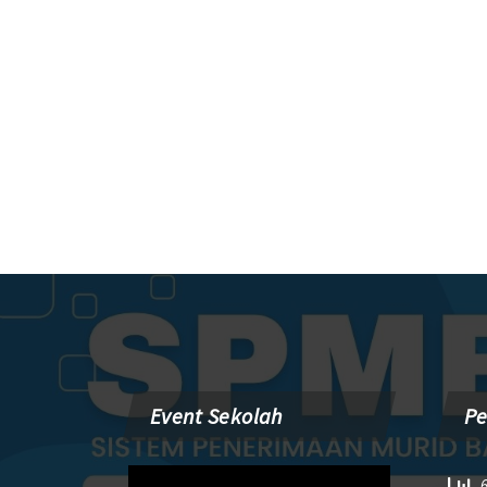
Event Sekolah
P
Pemutar
6