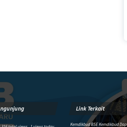
engunjung
Link Terkait
Kemdikbud BSE Kemdikbud Dap
,316 total views, 1 views today