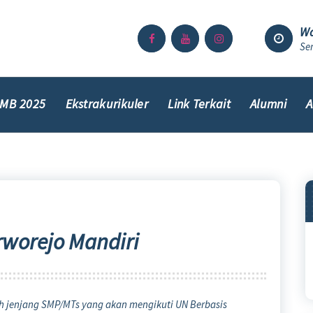
Wa
Sen
MB 2025
Ekstrakurikuler
Link Terkait
Alumni
A
rworejo Mandiri
h jenjang SMP/MTs yang akan mengikuti UN Berbasis