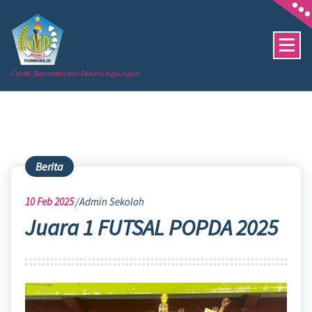
Skip
to
content
Cantik, Beprestasi dan Peduli Lingkungan
Berita
10
Feb 2025
Admin Sekolah
Juara 1 FUTSAL POPDA 2025