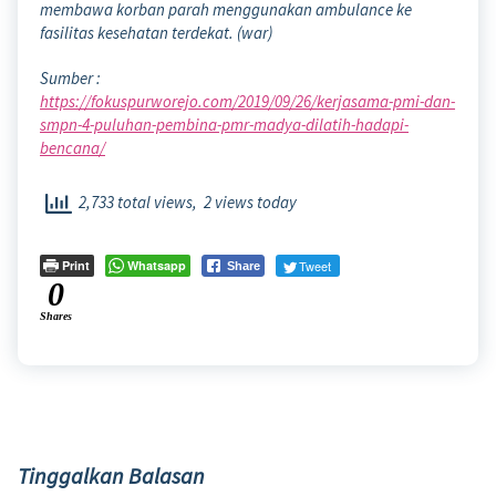
membawa korban parah menggunakan ambulance ke
fasilitas kesehatan terdekat. (war)
Sumber :
https://fokuspurworejo.com/2019/09/26/kerjasama-pmi-dan-
smpn-4-puluhan-pembina-pmr-madya-dilatih-hadapi-
bencana/
2,733 total views, 2 views today
Print
Whatsapp
Tweet
Share
0
Shares
Tinggalkan Balasan