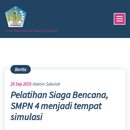
Skip
to
content
Cantik, Beprestasi dan Peduli Lingkungan
Berita
26
Sep 2019
Admin Sekolah
Pelatihan Siaga Bencana,
SMPN 4 menjadi tempat
simulasi