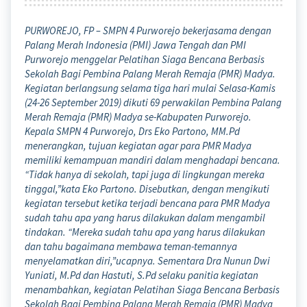
PURWOREJO, FP – SMPN 4 Purworejo bekerjasama dengan
Palang Merah Indonesia (PMI) Jawa Tengah dan PMI
Purworejo menggelar Pelatihan Siaga Bencana Berbasis
Sekolah Bagi Pembina Palang Merah Remaja (PMR) Madya.
Kegiatan berlangsung selama tiga hari mulai Selasa-Kamis
(24-26 September 2019) dikuti 69 perwakilan Pembina Palang
Merah Remaja (PMR) Madya se-Kabupaten Purworejo.
Kepala SMPN 4 Purworejo, Drs Eko Partono, MM.Pd
menerangkan, tujuan kegiatan agar para PMR Madya
memiliki kemampuan mandiri dalam menghadapi bencana.
“Tidak hanya di sekolah, tapi juga di lingkungan mereka
tinggal,”kata Eko Partono. Disebutkan, dengan mengikuti
kegiatan tersebut ketika terjadi bencana para PMR Madya
sudah tahu apa yang harus dilakukan dalam mengambil
tindakan. “Mereka sudah tahu apa yang harus dilakukan
dan tahu bagaimana membawa teman-temannya
menyelamatkan diri,”ucapnya. Sementara Dra Nunun Dwi
Yuniati, M.Pd dan Hastuti, S.Pd selaku panitia kegiatan
menambahkan, kegiatan Pelatihan Siaga Bencana Berbasis
Sekolah Bagi Pembina Palang Merah Remaja (PMR) Madya